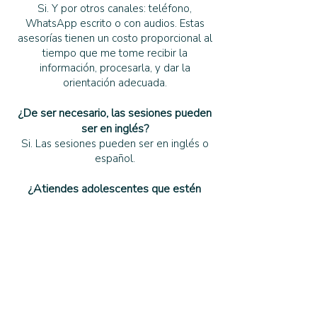
Si. Y por otros canales: teléfono,
WhatsApp escrito o con audios. Estas
asesorías tienen un costo proporcional al
tiempo que me tome recibir la
información, procesarla, y dar la
orientación adecuada.
¿De ser necesario, las sesiones pueden
ser en inglés?
Si. Las sesiones pueden ser en inglés o
español.
¿Atiendes adolescentes que estén
fuera de Colombia?
Por supuesto.
¿Cuál es la política de cancelación y
reprogramación de citas?
Cuando me incumplen una cita, o me la
cancelan a última hora sin tener la
posibilidad de asignarla a otra persona, la