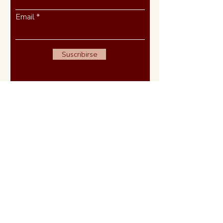
Email
Suscribirse
Acerca de
Servicios
Preguntas Frecuentes
Blog
Contacto
Términos y Condiciones
Política de Privacidad