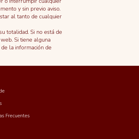
r o interrumpir cualquier
mento y sin previo aviso.
tar al tanto de cualquier
su totalidad. Si no está de
 web. Si tiene alguna
 de la información de
de
s
as Frecuentes