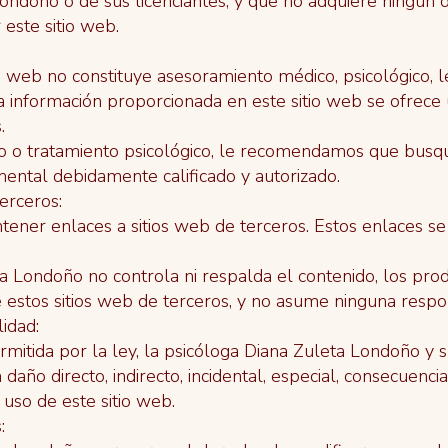
Londoño o de sus licenciantes, y que no adquiere ningún
r este sitio web.
io web no constituye asesoramiento médico, psicológico, l
a información proporcionada en este sitio web se ofrece
.
to o tratamiento psicológico, le recomendamos que busq
mental debidamente calificado y autorizado.
erceros:
tener enlaces a sitios web de terceros. Estos enlaces 
a Londoño no controla ni respalda el contenido, los produ
de estos sitios web de terceros, y no asume ninguna respo
idad:
itida por la ley, la psicóloga Diana Zuleta Londoño y su
año directo, indirecto, incidental, especial, consecuencia
 uso de este sitio web.
: