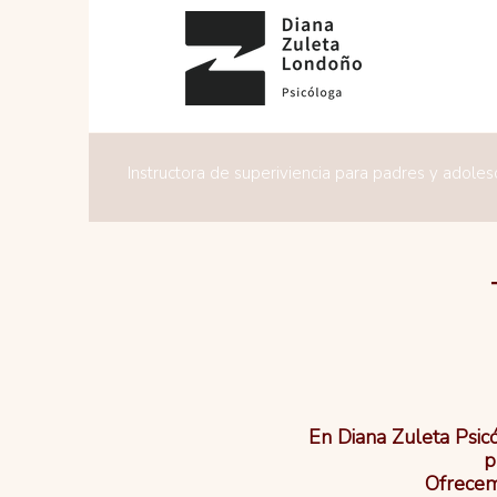
Instructora de superiviencia para padres y adole
En Diana Zuleta Psicó
p
Ofrecem