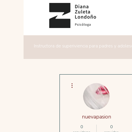
Instructora de superiviencia para padres y adole
Más acciones
nuevapasion
0
0