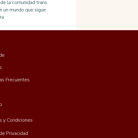
de la comunidad trans, 
 En un mundo que sigue 
ra
de
s
as Frecuentes
o
s y Condiciones
 de Privacidad