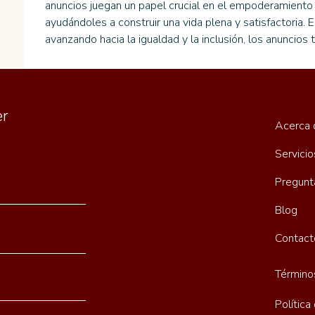
anuncios juegan un papel crucial en el empoderamiento 
ayudándoles a construir una vida plena y satisfactoria.
avanzando hacia la igualdad y la inclusión, los anuncios t
er
Acerca 
Servicio
Pregunt
Blog
Contact
Término
Política