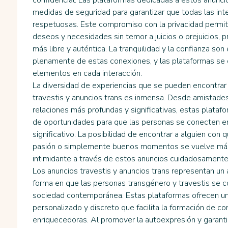
confidencial. Las plataformas dedicadas a estos anunci
medidas de seguridad para garantizar que todas las int
respetuosas. Este compromiso con la privacidad permite
deseos y necesidades sin temor a juicios o prejuicios, 
más libre y auténtica. La tranquilidad y la confianza son 
plenamente de estas conexiones, y las plataformas se 
elementos en cada interacción.
La diversidad de experiencias que se pueden encontrar 
travestis y anuncios trans es inmensa. Desde amistade
relaciones más profundas y significativas, estas plata
de oportunidades para que las personas se conecten en 
significativo. La posibilidad de encontrar a alguien con 
pasión o simplemente buenos momentos se vuelve más
intimidante a través de estos anuncios cuidadosament
Los anuncios travestis y anuncios trans representan un a
forma en que las personas transgénero y travestis se co
sociedad contemporánea. Estas plataformas ofrecen un
personalizado y discreto que facilita la formación de co
enriquecedoras. Al promover la autoexpresión y garantiz