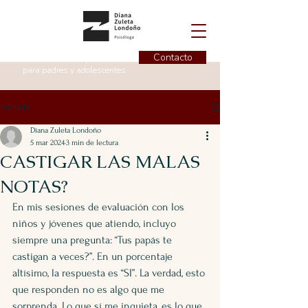
Contacto
Instructora de superiviencia
para padres y adolescentes
Entrada
Diana Zuleta Londoño
5 mar 2024
3 min de lectura
CASTIGAR LAS MALAS
NOTAS?
En mis sesiones de evaluación con los 
niños y jóvenes que atiendo, incluyo 
siempre una pregunta: “Tus papás te 
castigan a veces?”. En un porcentaje 
altísimo, la respuesta es “SI”. La verdad, esto 
que responden no es algo que me 
sorprenda. Lo que sí me inquieta, es lo que 