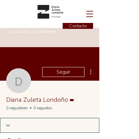
Contacto
Instructora de superiviencia
para padres y adolescentes
Más acciones
Seguir
Diana Zuleta Londoño
Administrador
Diana Zuleta Londoño
0 seguidores
0 seguidos