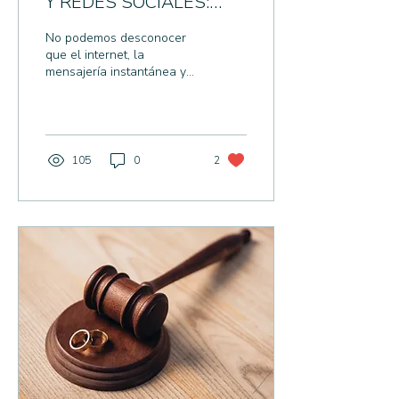
Y REDES SOCIALES:
UNA MEZCLA CON
No podemos desconocer
MUCHOS RIESGOS
que el internet, la
mensajería instantánea y
las redes sociales, pueden
aportarnos información
valiosa, formas...
105
0
2